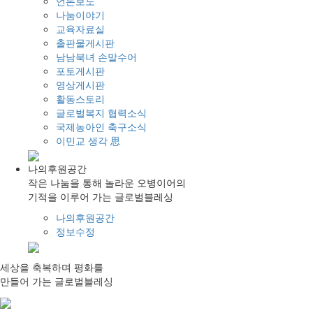
언론보도
나눔이야기
교육자료실
출판물게시판
남남북녀 손말수어
포토게시판
영상게시판
활동스토리
글로벌복지 협력소식
국제농아인 축구소식
이민교 생각 思
나의후원공간
작은 나눔을 통해 놀라운 오병이어의
기적을 이루어 가는 글로벌블레싱
나의후원공간
정보수정
세상
을
축복
하며
평화
를
만들어 가는
글로벌블레싱